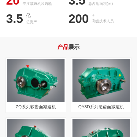
20
3.5
专注减速机和齿轮
总占地面积(㎡)
3.5
200
+
亿
高级技术人员
总资产
产品
展示
ZQ系列软齿面减速机
QY3D系列硬齿面减速机